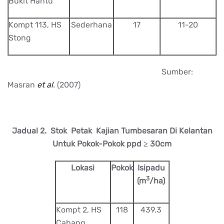
Bukit Hantu
Kompt 113, HS
Sederhana
17
11-20
Stong
Sumber:
Masran
et al
. (2007)
Jadual 2. Stok Petak Kajian Tumbesaran Di Kelantan
Untuk Pokok-Pokok ppd ≥ 30cm
Lokasi
Pokok
Isipadu
3
(m
/ha)
Kompt 2, HS
118
439.3
Cabang