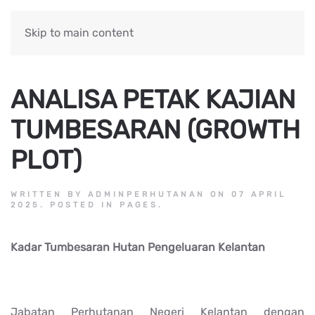
Skip to main content
ANALISA PETAK KAJIAN
TUMBESARAN (GROWTH
PLOT)
WRITTEN BY ADMINPERHUTANAN ON
07 APRIL
2025
. POSTED IN
PAGES
.
Kadar Tumbesaran Hutan Pengeluaran Kelantan
Jabatan Perhutanan Negeri Kelantan dengan