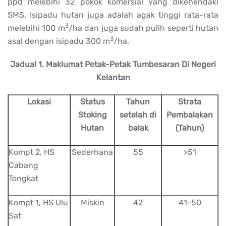
ppd melebihi 32 pokok komersial yang dikehendaki
SMS. Isipadu hutan juga adalah agak tinggi rata-rata
3
melebihi
100 m
/ha
dan juga sudah pulih seperti hutan
3
asal dengan isipadu
300 m
/ha.
Jadual 1. Maklumat Petak-Petak Tumbesaran Di Negeri
Kelantan
Lokasi
Status
Tahun
Strata
Stoking
setelah di
Pembalakan
Hutan
balak
(Tahun)
Kompt 2, HS
Sederhana
55
>51
Cabang
Tongkat
Kompt 1, HS Ulu
Miskin
42
41-50
Sat