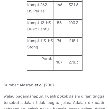
Kompt 262,
166
331.6
HS Perias
Kompt 12, HS
55
100.3
Bukit Hantu
Kompt 113, HS
74
218.1
Stong
Purata
107
278.3
Sumber: Masran
et al
. (2007
Walau bagaimanapun, kualiti pokok dalam dirian tinggal
tersebut adalah tidak begitu jelas. Adalah dikhuatiri
sebahagian pokok-pokok bersaiz besar dalam dirian