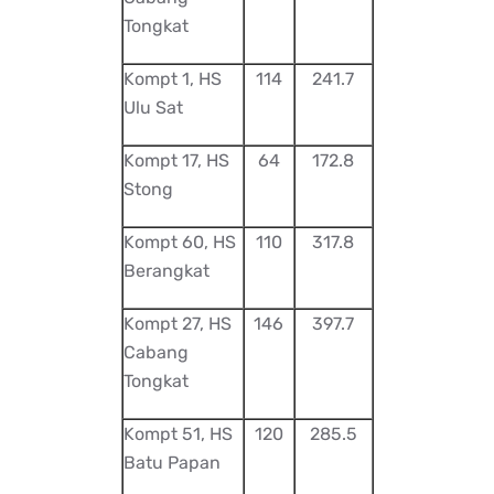
Tongkat
Kompt 1, HS
114
241.7
Ulu Sat
Kompt 17, HS
64
172.8
Stong
Kompt 60, HS
110
317.8
Berangkat
Kompt 27, HS
146
397.7
Cabang
Tongkat
Kompt 51, HS
120
285.5
Batu Papan