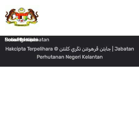
Dasar Keselamatan
Dasar Privasi
Penafian
Notis Hakcipta
Hubungi Kami
Hakcipta Terpelihara
© جابتن ڤرهوتنن نڬري كلنتن
| Jabatan
Perhutanan Negeri Kelantan