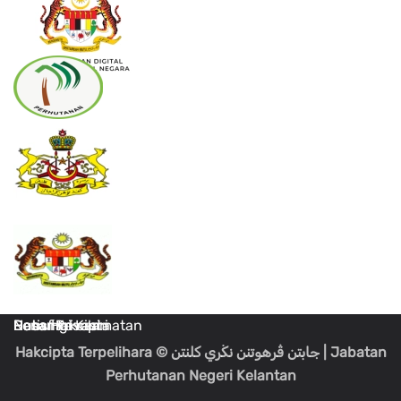
Dasar Keselamatan
Dasar Privasi
Penafian
Notis Hakcipta
Hubungi Kami
Hakcipta Terpelihara
© جابتن ڤرهوتنن نڬري كلنتن
| Jabatan
Perhutanan Negeri Kelantan