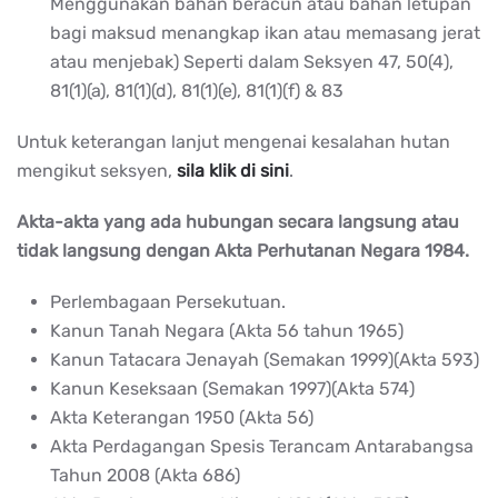
Menggunakan bahan beracun atau bahan letupan
bagi maksud menangkap ikan atau memasang jerat
atau menjebak) Seperti dalam Seksyen 47, 50(4),
81(1)(a), 81(1)(d), 81(1)(e), 81(1)(f) & 83
Untuk keterangan lanjut mengenai kesalahan hutan
mengikut seksyen,
sila klik di sini
.
Akta-akta yang ada hubungan secara langsung atau
tidak langsung dengan Akta Perhutanan Negara 1984.
Perlembagaan Persekutuan.
Kanun Tanah Negara (Akta 56 tahun 1965)
Kanun Tatacara Jenayah (Semakan 1999)(Akta 593)
Kanun Keseksaan (Semakan 1997)(Akta 574)
Akta Keterangan 1950 (Akta 56)
Akta Perdagangan Spesis Terancam Antarabangsa
Tahun 2008 (Akta 686)